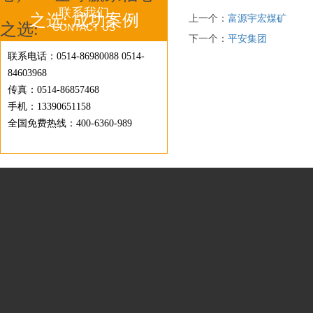
联系我们
之选: 成功案例
上一个：
富源宇宏煤矿
之选:
CONTACT US
下一个：
平安集团
联系电话：0514-86980088 0514-
成功案例
84603968
传真：0514-86857468
手机：13390651158
全国免费热线：400-6360-989