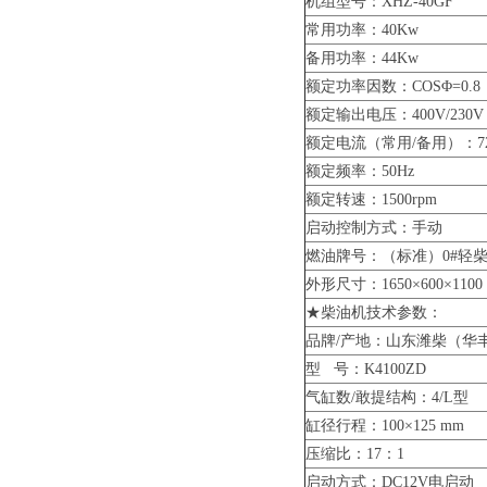
机组型号：XHZ-40GF
常用功率：40Kw
备用功率：44Kw
额定功率因数：COSΦ=0.
额定输出电压：400V/230V
额定电流（常用/备用）：72/
额定频率：50Hz
额定转速：1500rpm
启动控制方式：手动
燃油牌号：（标准）0#轻
外形尺寸：1650×600×110
★柴油机技术参数：
品牌/产地：山东潍柴（华
型 号：K4100ZD
气缸数/敢提结构：4/L型
缸径行程：100×125 mm
压缩比：17：1
启动方式：DC12V电启动