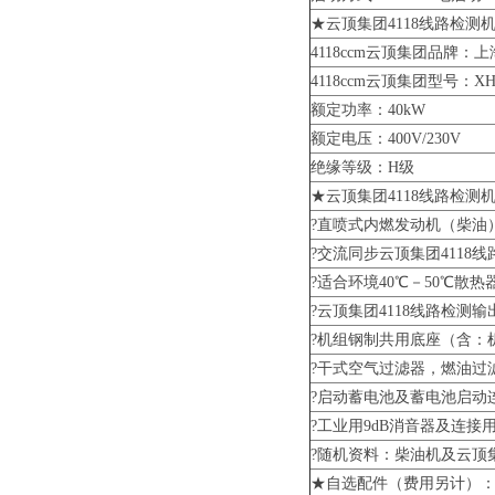
★云顶集团4118线路检测
4118ccm云顶集团品牌：
4118ccm云顶集团型号：XH
额定功率：40kW
额定电压：400V/230V
绝缘等级：H级
★云顶集团4118线路检测
?直喷式内燃发动机（柴油
?交流同步云顶集团4118
?适合环境40℃－50℃
?云顶集团4118线路检测
?机组钢制共用底座（含：
?干式空气过滤器，燃油过
?启动蓄电池及蓄电池启动
?工业用9dB消音器及连接
?随机资料：柴油机及云顶集
★自选配件（费用另计）