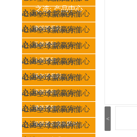
之选: 产品中心
之选:
心,4066全球赢家信心
4166全球赢家的信
之选:
康明斯系列
心,4066全球赢家信心
4166全球赢家的信
之选:
玉柴系列
心,4066全球赢家信心
4166全球赢家的信
之选:
上柴系列
心,4066全球赢家信心
4166全球赢家的信
之选:
沃尔沃系列
心,4066全球赢家信心
4166全球赢家的信
之选:
济柴系列
心,4066全球赢家信心
4166全球赢家的信
之选:
潍柴系列
心,4066全球赢家信心
4166全球赢家的信
<
之选:
低噪音云顶集团4118线路检测机组
心,4066全球赢家信心
4166全球赢家的信