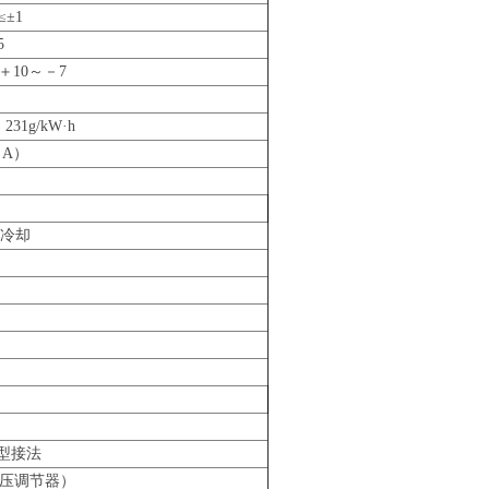
±1
5
10～－7
1g/kW·h
（A）
冷却
型接法
电压调节器）