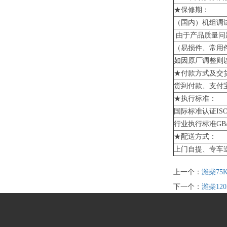
★保修期：
（国内）机组调试
由于产品质量问
（易损件、常用
如因原厂调整则
★付款方式及交
货到付款、支付
★执行标准：
国际标准认证ISO9
行业执行标准GB/T2
★配送方式：
上门自提、专车
上一个：
潍柴75
下一个：
潍柴12