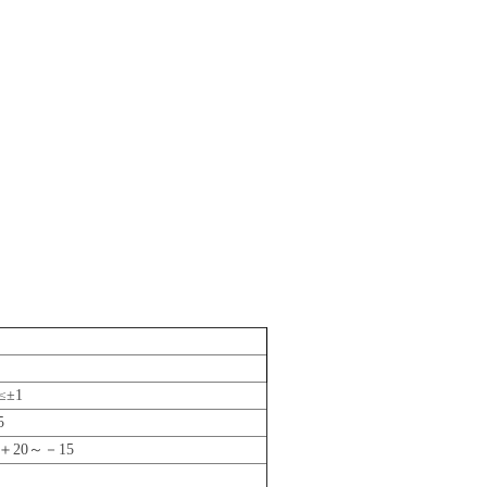
±1
5
20～－15