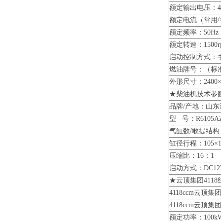
额定输出电压：400
额定电流（常用/备
额定频率：50Hz
额定转速：1500r
启动控制方式：
燃油牌号：（标
外形尺寸：2400×7
★柴油机技术参
品牌/产地：山
型 号：R6105A
气缸数/敢提结构：
缸径行程：105×1
压缩比：16：1
启动方式：DC1
★云顶集团411
4118ccm云顶
4118ccm云顶集
额定功率：100k