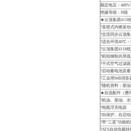
额定电压：400V/
绝缘等级：H级
★云顶集团411
?直喷式内燃发
?交流同步云顶集
?适合环境40℃
?云顶集团411
?机组钢制共用
?干式空气过滤
?启动蓄电池及
?工业用9dB消
?随机资料：柴油
★自选配件（费
?机油、柴油、
?电瓶浮充电器
?自保护、自启
?带“三遥”功能
?ATS自动负载