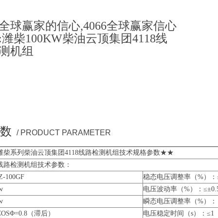
66全球赢家的信心,4066全球赢家信心
:潍柴100KW柴油云顶集团4118线
测机组
数
/ PRODUCT PARAMETER
东潍柴系列柴油云顶集团4118线路检测机组技术规格参数★★
8线路检测机组技术参数：
-100GF
稳态电压调整率（%）：≤
w
电压波动率（%）：≤±0.
w
瞬态电压调整率（%）：＋
SΦ=0.8（滞后）
电压稳定时间（s）：≤1