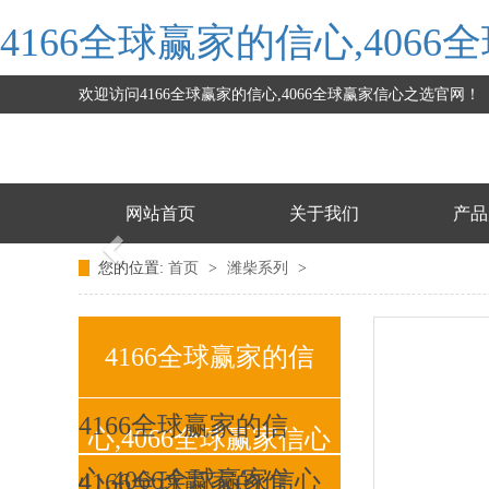
4166全球赢家的信心,406
欢迎访问4166全球赢家的信心,4066全球赢家信心之选官网！
网站首页
关于我们
产品
您的位置:
首页
>
潍柴系列
>
4166全球赢家的信
4166全球赢家的信
心,4066全球赢家信心
心,4066全球赢家信心
4166全球赢家的信